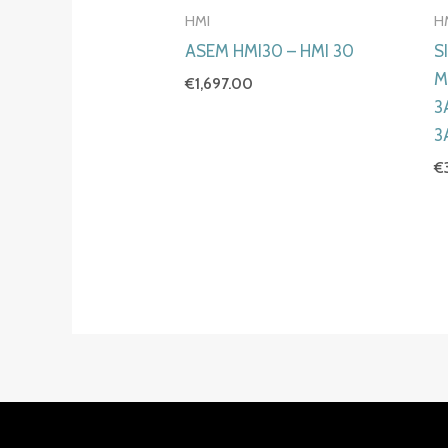
HMI
H
ASEM HMI30 – HMI 30
S
M
€
1,697.00
3
3
€