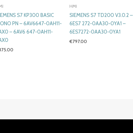
MI
HMI
IEMENS S7 KP300 BASIC
SIEMENS S7 TD200 V3.0.2 –
ONO PN – 6AV6647-0AH11-
6ES7 272-0AA30-0YA1 –
AX0 – 6AV6 647-0AH11-
6ES7272-0AA30-0YA1
AX0
€
797.00
375.00