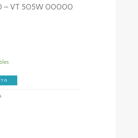
 – VT 505W 00000
bles
ITO
A