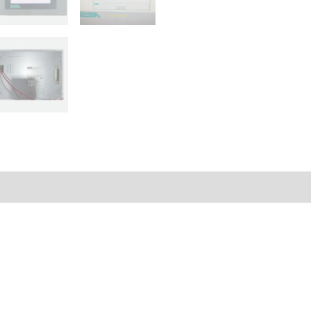
VT
505W
00000
cantidad
al
Valoraciones (0)