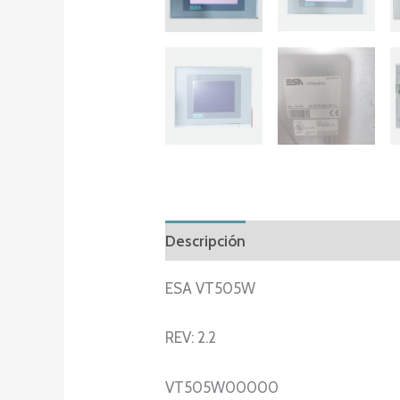
Descripción
Información adicion
ESA VT505W
REV: 2.2
VT505W00000