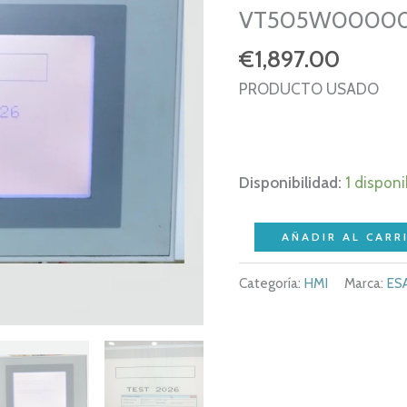
VT505W00000
€
1,897.00
PRODUCTO USADO
Disponibilidad:
1 disponi
ESA
AÑADIR AL CARR
VT505W
Categoría:
HMI
Marca:
ES
REV:
2.2
-
VT505W00000
-