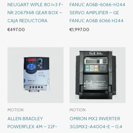
NEUGART WPLE 80 I=3 F-
FANUC A06B-6066-H244
NR 2067968 GEAR BOX –
SERVO AMPLIFIER – GE
CAJA REDUCTORA
FANUC A06B 6066 H244
€
497.00
€
1,997.00
MOTION
MOTION
ALLEN BRADLEY
OMRON MX2 INVERTER
POWERFLEX 4M – 22F-
3G3MX2-A4004-E – 0,4