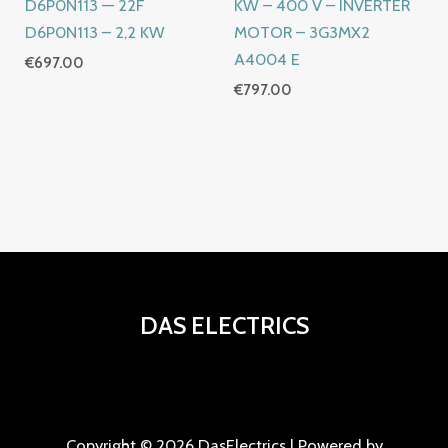
D6P0N113 — 22F
KW – 400 V – INVERTER
D6P0N113 – 2,2 KW
MOTOR – 3G3MX2
A4004 E
€
697.00
€
797.00
DAS ELECTRICS
Copyright © 2026 DasElectrics | Powered by