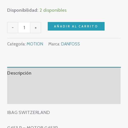
Disponibilidad:
2 disponibles
IBAG
AÑADIR AL CARRITO
-
+
SWITZERLAND
G453
Categoría:
MOTION
Marca:
DANFOSS
P
–
MOTOR
G453P
Descripción
cantidad
Información adicional
Valoraciones (0)
IBAG SWITZERLAND
G453 P – MOTOR G453P