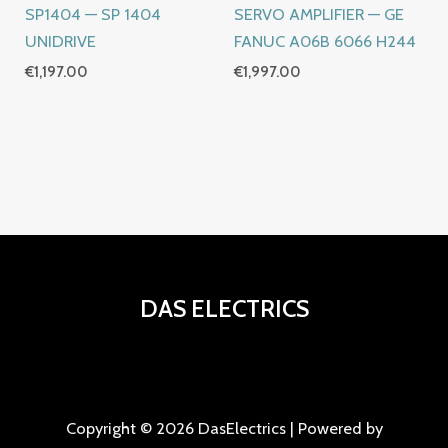
SP1404 — SP 1404
SERVO AMPLIFIER — GE
UNIDRIVE
FANUC A06B 6066 H244
€
1,197.00
€
1,997.00
DAS ELECTRICS
Copyright © 2026 DasElectrics | Powered by