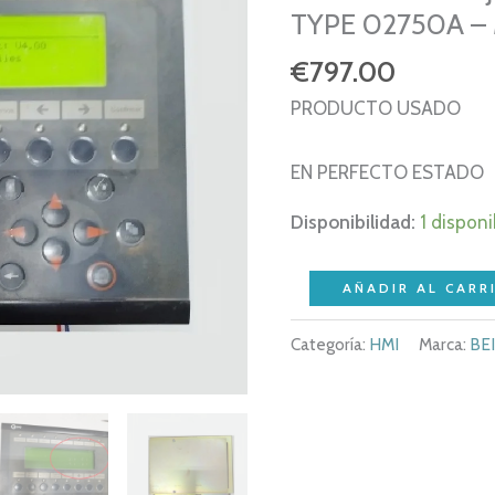
TYPE 02750A –
€
797.00
PRODUCTO USADO
EN PERFECTO ESTADO
Disponibilidad:
1 disponi
MITSUBISHI
AÑADIR AL CARR
BEIJER
Categoría:
HMI
Marca:
BEI
MAC/MTA
E300
–
TYPE
02750A