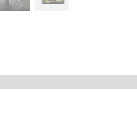
–
MAC
MTA
E300
cantidad
al
Valoraciones (0)