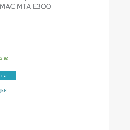
 MAC MTA E300
bles
ITO
JER