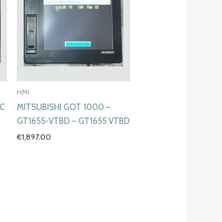
HMI
SC
MITSUBISHI GOT 1000 –
GT1655-VTBD – GT1655 VTBD
€
1,897.00