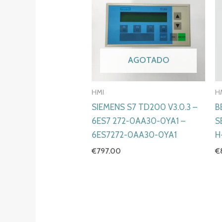
AGOTADO
HMI
H
SIEMENS S7 TD200 V3.0.3 –
B
6ES7 272-0AA30-0YA1 –
S
6ES7272-0AA30-0YA1
H
€
797.00
€