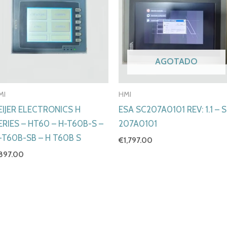
AGOTADO
MI
HMI
EIJER ELECTRONICS H
ESA SC207A0101 REV: 1.1 – 
ERIES – HT60 – H-T60B-S –
207A0101
-T60B-SB – H T60B S
€
1,797.00
897.00