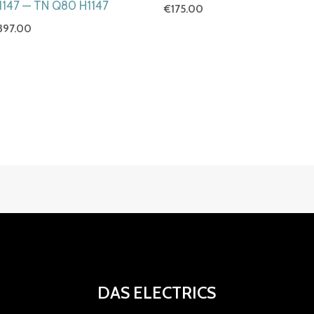
1147 — TN Q80 H1147
€
175.00
397.00
DAS ELECTRICS