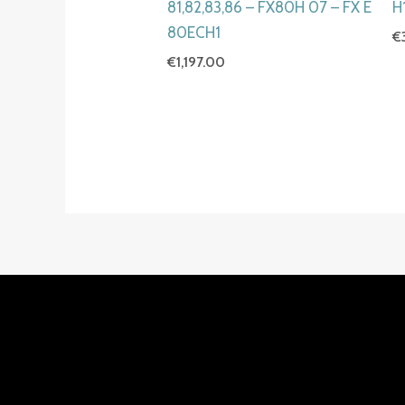
81,82,83,86 – FX80H 07 – FX E
H
80ECH1
€
€
1,197.00