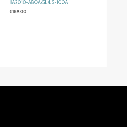
IIA2010-ABOA/SL/LS-100A
€
189.00