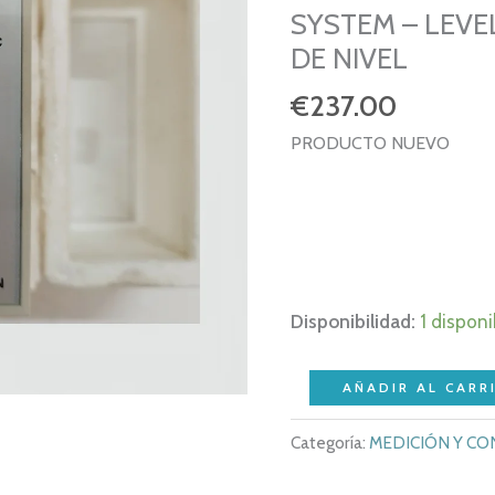
SYSTEM – LEV
DE NIVEL
€
237.00
PRODUCTO NUEVO
Disponibilidad:
1 disponi
NEW
AÑADIR AL CARR
-
Categoría:
MEDICIÓN Y C
ELECTROMATIC
SJ