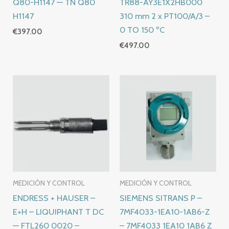
Q80-H1147 — TN Q80
TR88-AY3E1X2HB000
H1147
310 mm 2 x PT100/A/3 –
0 TO 150 ºC
€
397.00
€
497.00
MEDICIÓN Y CONTROL
MEDICIÓN Y CONTROL
ENDRESS + HAUSER –
SIEMENS SITRANS P –
E+H – LIQUIPHANT T DC
7MF4033-1EA10-1AB6-Z
— FTL260 0020 –
– 7MF4033 1EA10 1AB6 Z