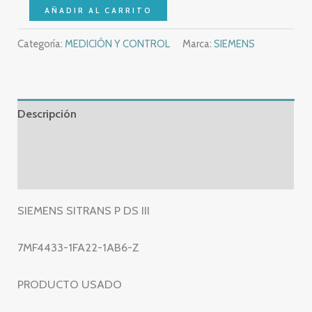
SIEMENS
AÑADIR AL CARRITO
SITRANS
Categoría:
MEDICIÓN Y CONTROL
Marca:
SIEMENS
P
DS
III
-
Descripción
7MF4433-
1FA22-
Información adicional
1AB6-
Valoraciones (0)
Z
-
SIEMENS SITRANS P DS III
7MF4433
1FA22
7MF4433-1FA22-1AB6-Z
1AB6
Z
PRODUCTO USADO
cantidad