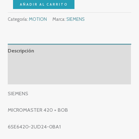
NEW
AÑADIR AL CARRITO
–
Categoría:
MOTION
Marca:
SIEMENS
SIEMENS
MICROMASTER
420
+
Descripción
BOB
–
Información adicional
6SE6420-
Valoraciones (0)
2UD24-
0BA1
SIEMENS
-
6SE6
MICROMASTER 420 + BOB
420-
2UD24-
6SE6420-2UD24-0BA1
0BA1
–