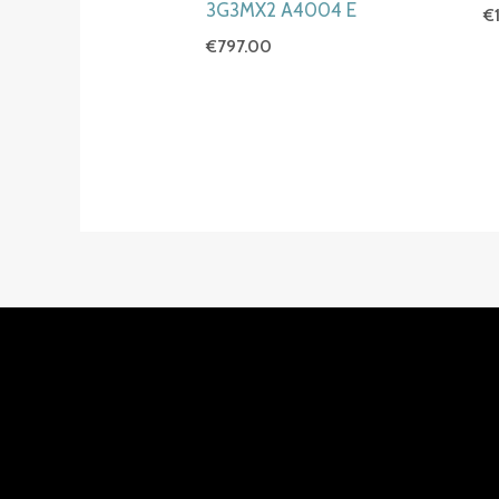
3G3MX2 A4004 E
€
€
797.00