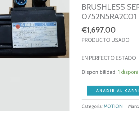
BRUSHLESS SE
0752N5RA2C01
€
1,697.00
PRODUCTO USADO
EN PERFECTO ESTADO
Disponibilidad:
1 disponi
NUM
AÑADIR AL CARR
BPH0752N5RA2C01
Categoría:
MOTION
Marc
AC
BRUSHLESS
SERVO
MOTOR