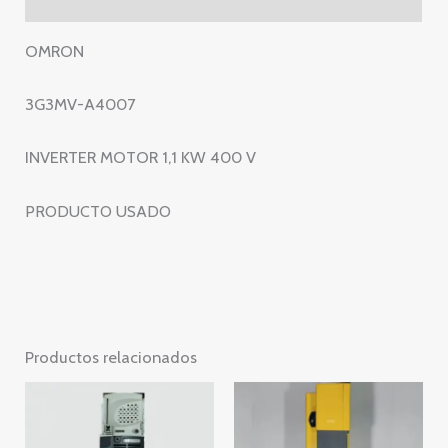
V
–
OMRON
3G3MV
A4007
3G3MV-A4007
cantidad
INVERTER MOTOR 1,1 KW 400 V
PRODUCTO USADO
Productos relacionados