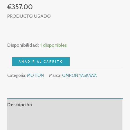
€
357.00
PRODUCTO USADO
Disponibilidad:
1 disponibles
OMRON
AÑADIR AL CARRITO
3G3MV-
Categoría:
MOTION
Marca:
OMRON YASKAWA
A4007
–
INVERTER
MOTOR
Descripción
1,1
KW
Información adicional
400
Valoraciones (0)