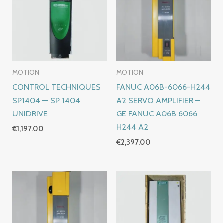
MOTION
MOTION
CONTROL TECHNIQUES
FANUC A06B-6066-H244
SP1404 — SP 1404
A2 SERVO AMPLIFIER –
UNIDRIVE
GE FANUC A06B 6066
H244 A2
€
1,197.00
€
2,397.00