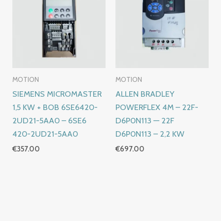
MOTION
MOTION
SIEMENS MICROMASTER
ALLEN BRADLEY
1,5 KW + BOB 6SE6420-
POWERFLEX 4M – 22F-
2UD21-5AA0 – 6SE6
D6P0N113 — 22F
420-2UD21-5AA0
D6P0N113 – 2,2 KW
€
357.00
€
697.00