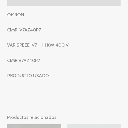
V
–
OMRON
CIMR
V7AZ40P7
CIMR-V7AZ40P7
cantidad
VARISPEED V7 – 1,1 KW 400 V
CIMR V7AZ40P7
PRODUCTO USADO
Productos relacionados