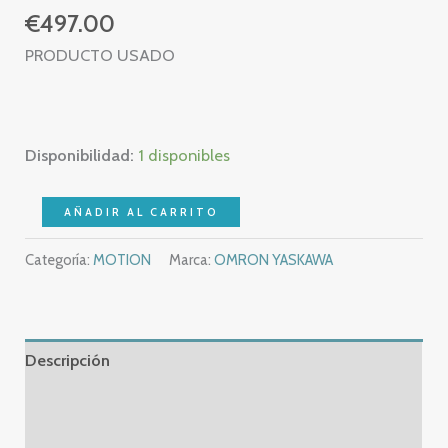
€
497.00
PRODUCTO USADO
Disponibilidad:
1 disponibles
OMRON
AÑADIR AL CARRITO
CIMR-
Categoría:
MOTION
Marca:
OMRON YASKAWA
V7AZ40P7
VARISPEED
V7
–
Descripción
1,1
KW
Información adicional
400
Valoraciones (0)