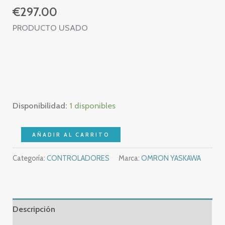
€
297.00
PRODUCTO USADO
Disponibilidad:
1 disponibles
OMRON
AÑADIR AL CARRITO
E5CN-
Categoría:
CONTROLADORES
Marca:
OMRON YASKAWA
C2T
–
TEMPERATURE
CONTROLLER
Descripción
–