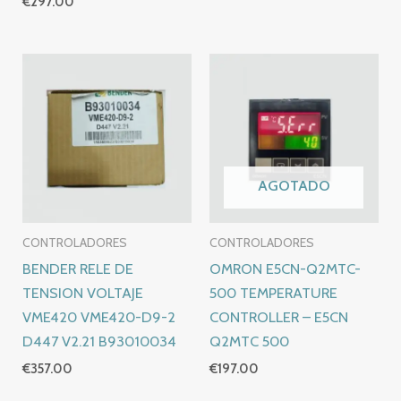
€
297.00
AGOTADO
CONTROLADORES
CONTROLADORES
BENDER RELE DE
OMRON E5CN-Q2MTC-
TENSION VOLTAJE
500 TEMPERATURE
VME420 VME420-D9-2
CONTROLLER – E5CN
D447 V2.21 B93010034
Q2MTC 500
€
357.00
€
197.00