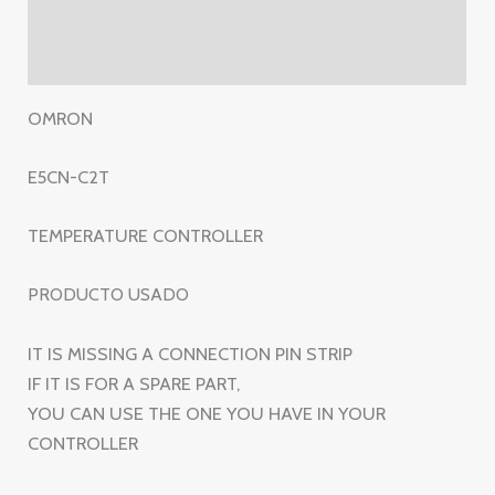
E5CN-
Información adicional
C2T
Valoraciones (0)
cantidad
OMRON
E5CN-C2T
TEMPERATURE CONTROLLER
PRODUCTO USADO
IT IS MISSING A CONNECTION PIN STRIP
IF IT IS FOR A SPARE PART,
YOU CAN USE THE ONE YOU HAVE IN YOUR
CONTROLLER