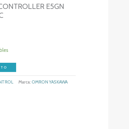
CONTROLLER E5GN
C
bles
ITO
ONTROL
Marca:
OMRON YASKAWA