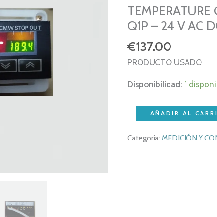
TEMPERATURE 
Q1P – 24 V AC D
€
137.00
PRODUCTO USADO
Disponibilidad:
1 disponi
OMRON
AÑADIR AL CARR
E5GN
Categoría:
MEDICIÓN Y C
–
E5GN-
Q1P
–
TEMPERATURE
CONTROLLER