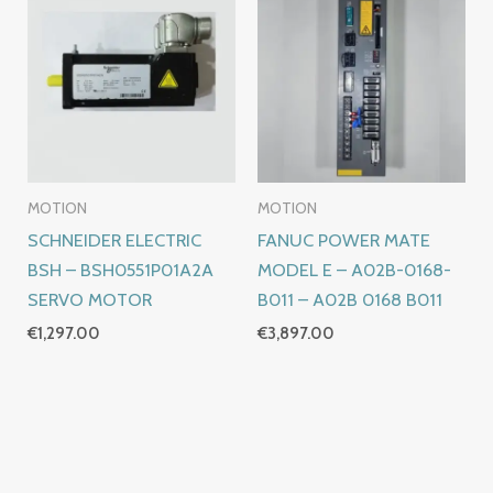
MOTION
MOTION
SCHNEIDER ELECTRIC
FANUC POWER MATE
BSH – BSH0551P01A2A
MODEL E – A02B-0168-
SERVO MOTOR
B011 – A02B 0168 B011
€
1,297.00
€
3,897.00