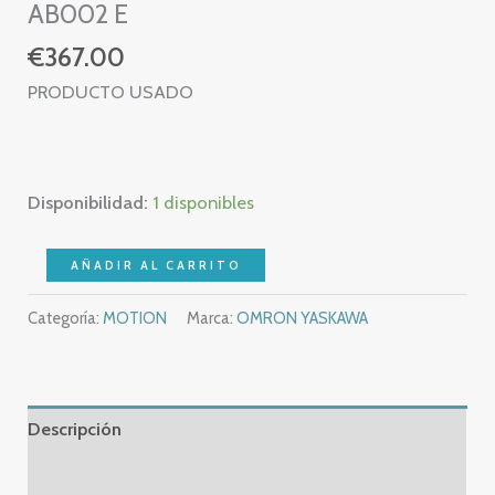
AB002 E
€
367.00
PRODUCTO USADO
Disponibilidad:
1 disponibles
OMRON
AÑADIR AL CARRITO
MX2
Categoría:
MOTION
Marca:
OMRON YASKAWA
3G3MX2-
AB002-
E
0,2
Descripción
KW
–
Información adicional