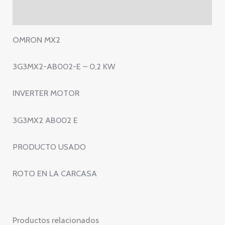
INVERTER
Valoraciones (0)
MOTOR
–
OMRON MX2
3G3MX2
AB002
3G3MX2-AB002-E – 0,2 KW
E
cantidad
INVERTER MOTOR
3G3MX2 AB002 E
PRODUCTO USADO
ROTO EN LA CARCASA
Productos relacionados