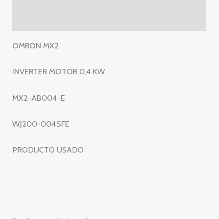
AB004-
E
Valoraciones (0)
–
WJ200-
OMRON MX2
004SFE
–
INVERTER MOTOR 0,4 KW
MX2
AB004
MX2-AB004-E
E
cantidad
WJ200-004SFE
PRODUCTO USADO