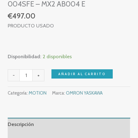
004SFE – MX2 AB004 E
€
497.00
PRODUCTO USADO
Disponibilidad:
2 disponibles
OMRON
AÑADIR AL CARRITO
-
+
MX2
INVERTER
Categoría:
MOTION
Marca:
OMRON YASKAWA
MOTOR
0,4
KW
–
Descripción
MX2-
Información adicional