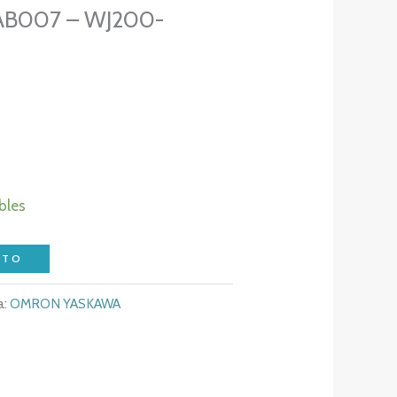
AB007 – WJ200-
bles
ITO
a:
OMRON YASKAWA