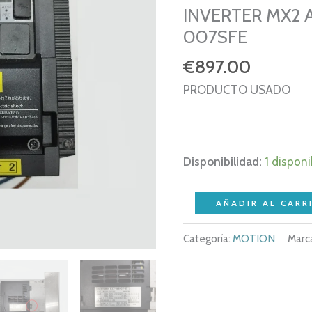
INVERTER MX2 
007SFE
€
897.00
PRODUCTO USADO
Disponibilidad:
1 disponi
OMRON
AÑADIR AL CARR
MX2
Categoría:
MOTION
Marc
MX2-
AB007-
E
+