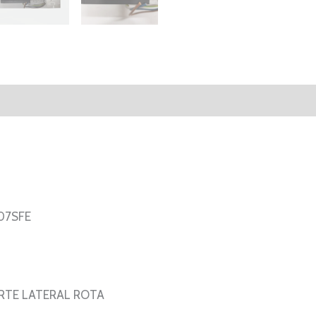
FILTER
–
INVERTER
MX2
AB007
al
Valoraciones (0)
–
WJ200-
007SFE
cantidad
07SFE
RTE LATERAL ROTA