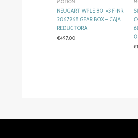
MOTION
M
NEUGART WPLE 80 I=3 F-NR
S
2067968 GEAR BOX – CAJA
C
REDUCTORA
6
0
€
497.00
€