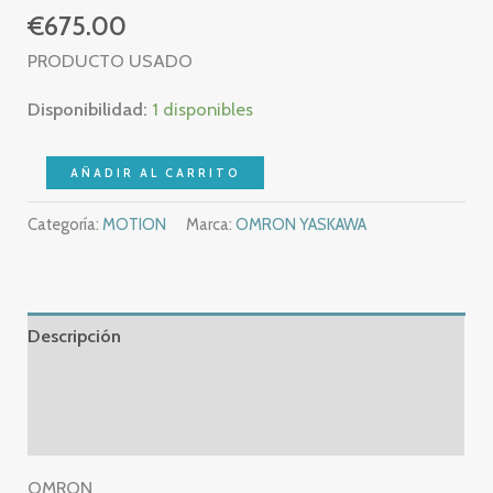
€
675.00
PRODUCTO USADO
Disponibilidad:
1 disponibles
OMRON
AÑADIR AL CARRITO
R88D-
Categoría:
MOTION
Marca:
OMRON YASKAWA
UA08V
–
AC
SERVO
Descripción
DRIVER
–
Información adicional
R88D
Valoraciones (0)
UA08V
cantidad
OMRON