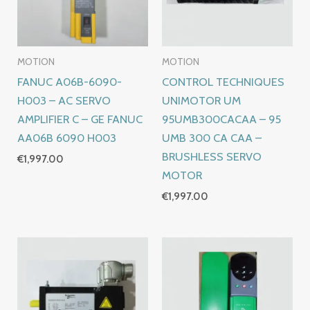
MOTION
MOTION
FANUC A06B-6090-
CONTROL TECHNIQUES
H003 – AC SERVO
UNIMOTOR UM
AMPLIFIER C – GE FANUC
95UMB300CACAA – 95
AA06B 6090 H003
UMB 300 CA CAA –
BRUSHLESS SERVO
€
1,997.00
MOTOR
€
1,997.00