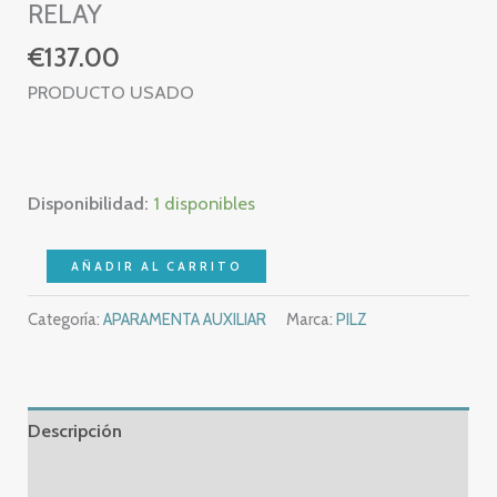
RELAY
€
137.00
PRODUCTO USADO
Disponibilidad:
1 disponibles
PILZ
AÑADIR AL CARRITO
PNOZ
Categoría:
APARAMENTA AUXILIAR
Marca:
PILZ
X3
774318
230
V
Descripción
AC
-
Información adicional