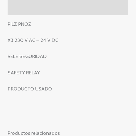
24
Valoraciones (0)
V
DC
PILZ PNOZ
-
RELE
X3 230 V AC – 24 V DC
SEGURIDAD
-
RELE SEGURIDAD
SAFETY
RELAY
SAFETY RELAY
cantidad
PRODUCTO USADO
Productos relacionados