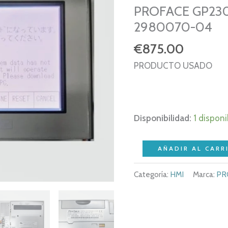
PROFACE GP230
2980070-04
€
875.00
PRODUCTO USADO
Disponibilidad:
1 disponi
PRO-
AÑADIR AL CARR
FACE
Categoría:
HMI
Marca:
PR
GP2301-
LG41-
24V
–