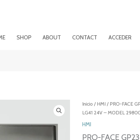
ME
SHOP
ABOUT
CONTACT
ACCEDER
Inicio
/
HMI
/ PRO-FACE GP
LG41 24V – MODEL 2980
HMI
PRO-FACE GP23