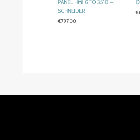
PANEL HMI GTO 3510 —
O
SCHNEIDER
€
€
797.00