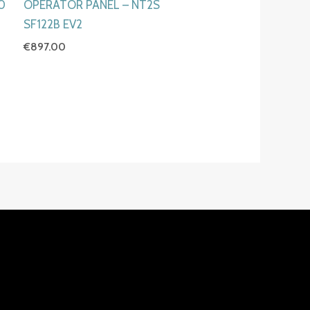
20
OPERATOR PANEL – NT2S
SF122B EV2
€
897.00