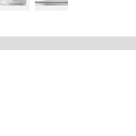
PROFACE
GP2301
LG41
24V
–
al
Valoraciones (0)
MODEL
2980070-
04
cantidad