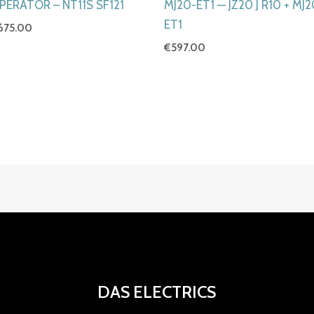
PERATOR – NT11S SF121
MJ20-ET1 — JZ20 J R10 + MJ
ET1
675.00
€
597.00
DAS ELECTRICS