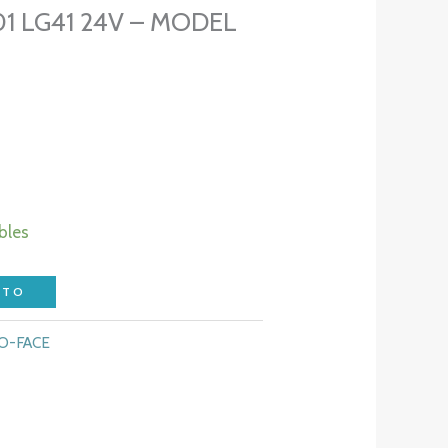
1 LG41 24V – MODEL
bles
ITO
O-FACE