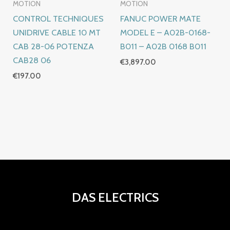
MOTION
MOTION
CONTROL TECHNIQUES
FANUC POWER MATE
UNIDRIVE CABLE 10 MT
MODEL E – A02B-0168-
CAB 28-06 POTENZA
B011 – A02B 0168 B011
CAB28 06
€
3,897.00
€
197.00
DAS ELECTRICS