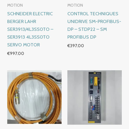
MOTION
MOTION
SCHNEIDER ELECTRIC
CONTROL TECHNIQUES
BERGER LAHR
UNIDRIVE SM-PROFIBUS-
SER3913/4L3SS0TO –
DP – STDP22 – SM
SER3913 4L3SS0TO
PROFIBUS DP
SERVO MOTOR
€
397.00
€
997.00