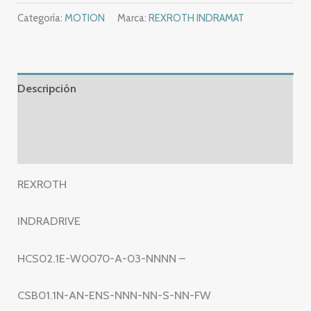
INDRADRIVE
Categoría:
MOTION
Marca:
REXROTH INDRAMAT
HCS02.1E-
W0070-
A-
03-
Descripción
NNNN
-
Información adicional
CSB01.1N-
Valoraciones (0)
AN-
ENS-
REXROTH
NNN-
NN-
INDRADRIVE
S-
NN-
HCS02.1E-W0070-A-03-NNNN –
FW
cantidad
CSB01.1N-AN-ENS-NNN-NN-S-NN-FW