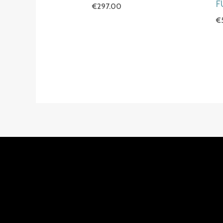
F
€
297.00
€