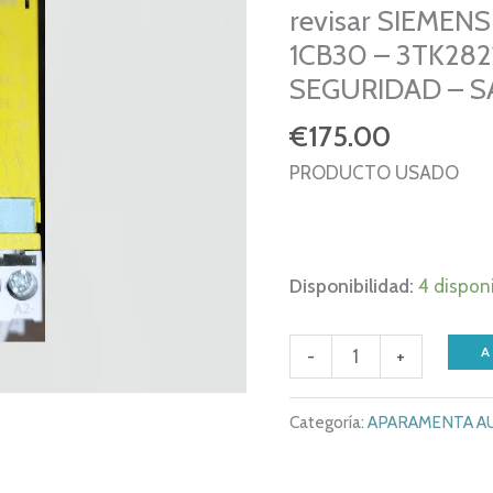
revisar SIEMENS
1CB30 – 3TK282
SEGURIDAD – S
€
175.00
PRODUCTO USADO
Disponibilidad:
4 dispon
revisar
A
-
+
SIEMENS
SIRIUS
Categoría:
APARAMENTA AU
3TK2822-
1CB30