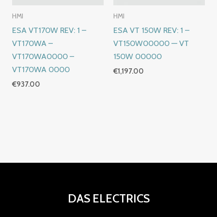
HMI
HMI
ESA VT170W REV: 1 –
ESA VT 150W REV: 1 –
VT170WA –
VT150W00000 — VT
VT170WA0000 –
150W 00000
VT170WA 0000
€
1,197.00
€
937.00
DAS ELECTRICS