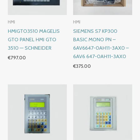
HMI
HMI
HMIGTO3510 MAGELIS
SIEMENS S7 KP300
GTO PANEL HMI GTO
BASIC MONO PN –
3510 — SCHNEIDER
6AV6647-0AH11-3AX0 –
6AV6 647-0AH11-3AX0
€
797.00
€
375.00