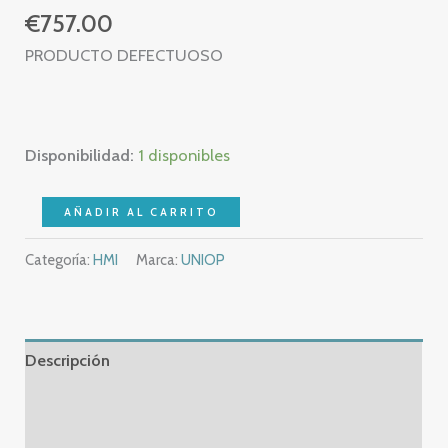
€
757.00
PRODUCTO DEFECTUOSO
Disponibilidad:
1 disponibles
revisarlo
AÑADIR AL CARRITO
UNIOP
Categoría:
HMI
Marca:
UNIOP
KDP
01A
–
ER04
Descripción
–
6ZA973
Información adicional
–
Valoraciones (0)