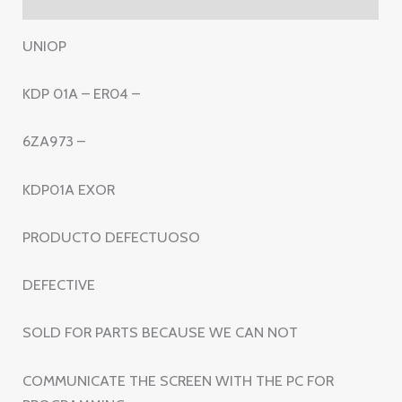
KDP01A
EXOR
UNIOP
cantidad
KDP 01A – ER04 –
6ZA973 –
KDP01A EXOR
PRODUCTO DEFECTUOSO
DEFECTIVE
SOLD FOR PARTS BECAUSE WE CAN NOT
COMMUNICATE THE SCREEN WITH THE PC FOR