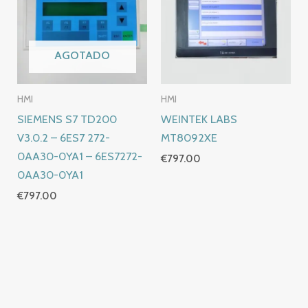
AGOTADO
HMI
HMI
SIEMENS S7 TD200
WEINTEK LABS
V3.0.2 – 6ES7 272-
MT8092XE
0AA30-0YA1 – 6ES7272-
€
797.00
0AA30-0YA1
€
797.00