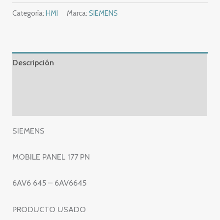
MOBILE
Categoría:
HMI
Marca:
SIEMENS
PANEL
177
PN
–
Descripción
6AV6
645
Información adicional
–
Valoraciones (0)
6AV6645
cantidad
SIEMENS
MOBILE PANEL 177 PN
6AV6 645 – 6AV6645
PRODUCTO USADO