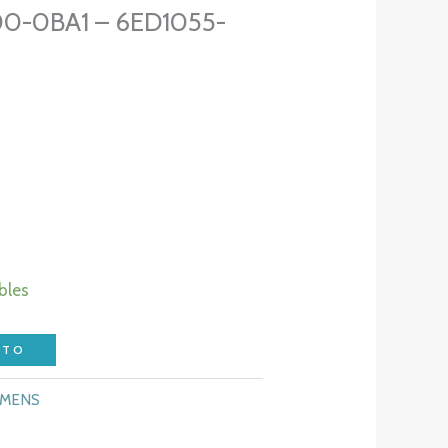
0-0BA1 – 6ED1055-
bles
ITO
EMENS