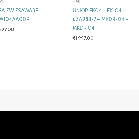
MI
HMI
SA EW ESAWARE
UNIOP EK04 – EK-04 –
W104AA0DP
6ZA983-7 – MKDR-04 –
MKDR 04
997.00
€
1,997.00