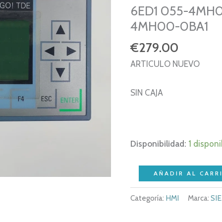
6ED1 055-4MH0
4MH00-0BA1
€
279.00
ARTICULO NUEVO
SIN CAJA
Disponibilidad:
1 disponi
SIEMENS
AÑADIR AL CARR
S7
Categoría:
HMI
Marca:
SI
LOGO
TDE