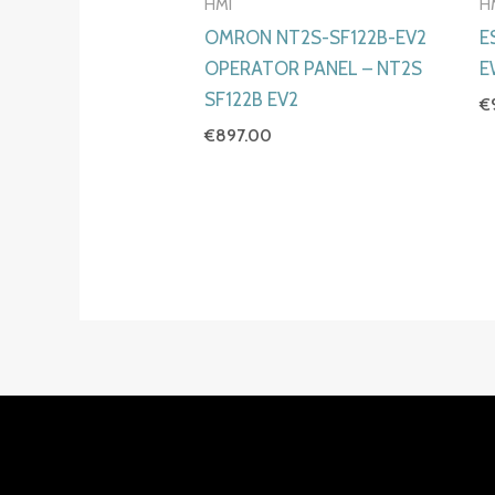
HMI
H
OMRON NT2S-SF122B-EV2
E
OPERATOR PANEL – NT2S
E
SF122B EV2
€
€
897.00