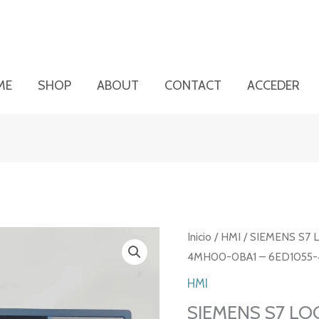
ME
SHOP
ABOUT
CONTACT
ACCEDER
Inicio
/
HMI
/ SIEMENS S7 
4MH00-0BA1 – 6ED1055
HMI
SIEMENS S7 LO