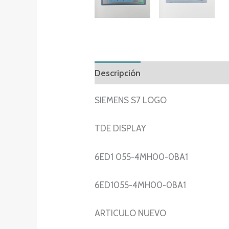
Descripción
Información adicion
SIEMENS S7 LOGO
TDE DISPLAY
6ED1 055-4MH00-0BA1
6ED1055-4MH00-0BA1
ARTICULO NUEVO