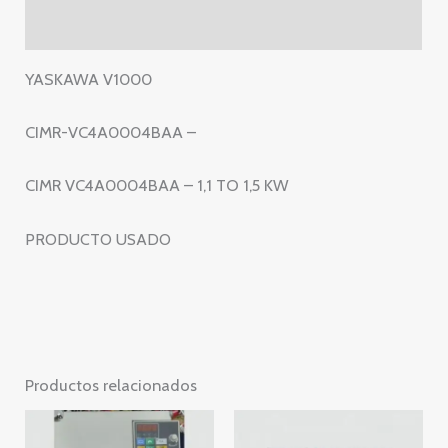
1,1
Valoraciones (0)
TO
1,5
YASKAWA V1000
KW
cantidad
CIMR-VC4A0004BAA –
CIMR VC4A0004BAA – 1,1 TO 1,5 KW
PRODUCTO USADO
Productos relacionados