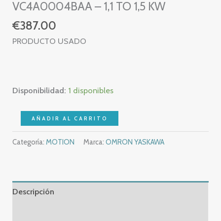
VC4A0004BAA – 1,1 TO 1,5 KW
€
387.00
PRODUCTO USADO
Disponibilidad:
1 disponibles
YASKAWA
AÑADIR AL CARRITO
V1000
Categoría:
MOTION
Marca:
OMRON YASKAWA
CIMR-
VC4A0004BAA
-
CIMR
Descripción
VC4A0004BAA
–
Información adicional