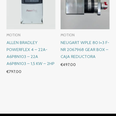
MOTION
MOTION
ALLEN BRADLEY
NEUGART WPLE 80 I=3 F-
POWERFLEX 4 – 22A-
NR 2067968 GEAR BOX –
A6P8N103 – 22A
CAJA REDUCTORA
A6P8N103 – 1,5 KW – 2HP
€
497.00
€
797.00